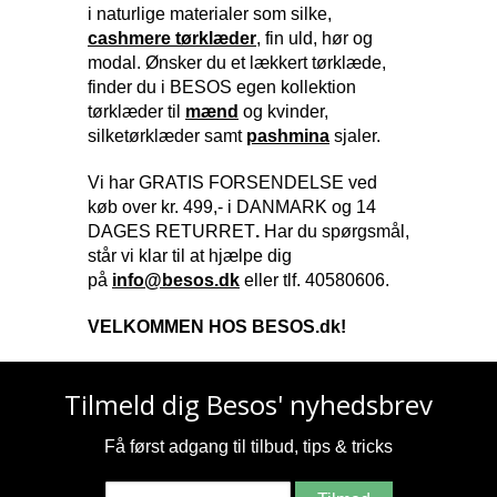
i naturlige materialer som silke,
cashmere tørklæder
, fin uld, hør og
modal. Ønsker du et lækkert tørklæde,
finder du i BESOS egen kollektion
tørklæder til
mænd
og kvinder,
silketørklæder samt
pashmina
sjaler.
Vi har GRATIS FORSENDELSE ved
køb over kr. 499,- i DANMARK og 14
DAGES RETURRET
.
Har du spørgsmål,
står vi klar til at hjælpe dig
på
info@besos.dk
eller tlf. 40580606.
VELKOMMEN HOS BESOS.dk!
Tilmeld dig Besos' nyhedsbrev
Få først adgang til tilbud, tips & tricks