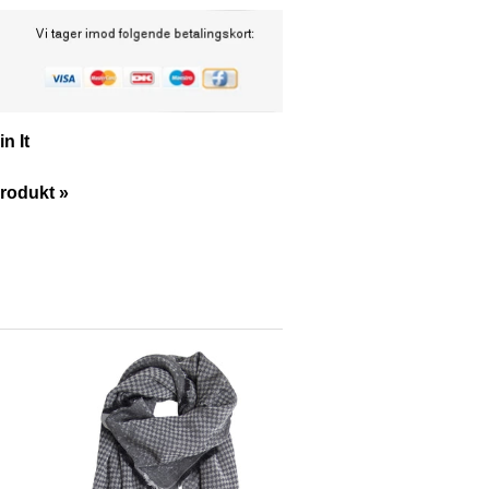
in It
rodukt »