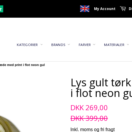
My Account
D
KATEGORIER
BRANDS
FARVER
MATERIALER
læde med print i flot neon gul
Lys gult tør
i flot neon g
DKK 269,00
DKK 399,00
Inkl. moms og fri fragt