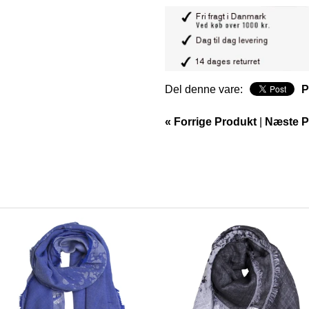
Del denne vare:
P
« Forrige Produkt
|
Næste P