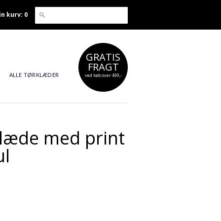
in kurv: 0
GRATIS
FRAGT
ALLE TØRKLÆDER
ved køb over 499,-
klæde med print
ul