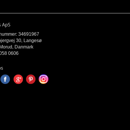
s ApS
nummer: 34691967
jergvej 30, Langesø
Morud, Danmark
058 0606
os