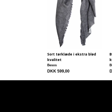
Sort tørklæde i ekstra blød
B
kvalitet
k
Besos
B
DKK 599,00
D