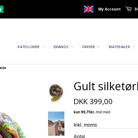
My Account
D
KATEGORIER
BRANDS
FARVER
MATERIALER
læde
Gult silketø
DKK 399,00
Inkl. moms
Antal