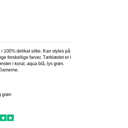
 i 100% delikat silke. Kan styles på
ge forskellige farver. Tørklædet er i
nster i koral, aqua blå, lys grøn.
r Damerne.
g grøn