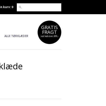
in kurv: 0
GRATIS
FRAGT
ALLE TØRKLÆDER
ved køb over 499,-
rklæde