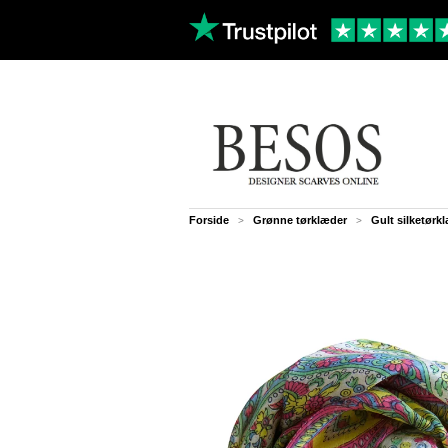
Forside
Grønne tørklæder
Gult silketørk
>
>