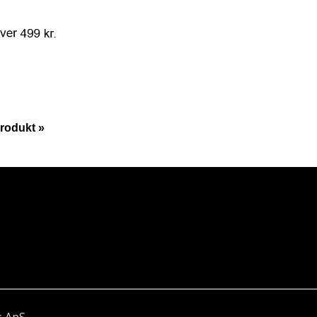
rodukt »
s ApS