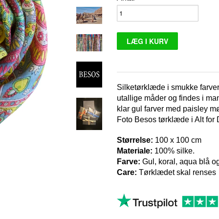
Silketørklæde i smukke farver
utallige måder og findes i man
klar gul farver med paisley mø
Foto Besos tørklæde i Alt fo
Størrelse:
100 x 100 cm
Materiale:
100% silke.
Farve:
G
ul, koral, aqua blå o
Care:
Tørklædet skal renses