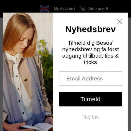
My Account
Din kurv: 0
Forside
Grønne tørklæder
Silketørklæde
>
>
"Retour en Phenicie" Lacroix rosa