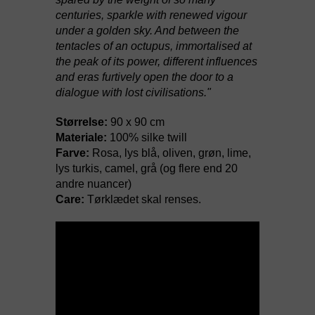
centuries, sparkle with renewed vigour
under a golden sky. And between the
tentacles of an octupus, immortalised at
the peak of its power, different influences
and eras furtively open the door to a
dialogue with lost civilisations."
Størrelse:
9
0 x 90 cm
Materiale:
100% silke twill
Farve:
Rosa, lys b
lå, oliven, grøn, lime,
lys turkis, camel, grå (og flere end 20
andre nuancer)
Care:
Tørklædet skal renses.