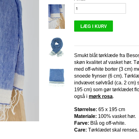
Smukt blåt tørklæde fra Besos
skøn kvalitet af vasket hør. T
med off-white borter (3 cm) m
snoede frynser (6 cm). Tørkl
indvævet sølvtråd (ca. 2 cm) s
195 cm) som gør tørklædet flo
også i
mørk rosa
.
Størrelse:
65 x 195 cm
Materiale:
100% vasket hør.
Farve:
Blå og off-white.
Care:
Tørklædet skal renses.