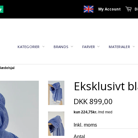
My Account
D
KATEGORIER
BRANDS
FARVER
MATERIALER
klæde/sjal
Eksklusivt b
DKK 899,00
Inkl. moms
Antal