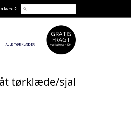
in kurv: 0
GRATIS
FRAGT
ALLE TØRKLÆDER
ved køb over 499,-
låt tørklæde/sjal