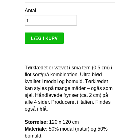
Antal
Tørklædet er vævet i små tern (0,5 cm) i
flot sort/grå kombination. Ultra blød
kvalitet i modal og bomuld. Tørklædet
kan styles på mange måder – ogås som
sjal. Håndlavede frynser (ca. 2 cm) på
alle 4 sider. Produceret i Italien. Findes
også i
blå
.
Størrelse:
120 x 120 cm
Materiale:
50% modal (natur) og 50%
bomuld.