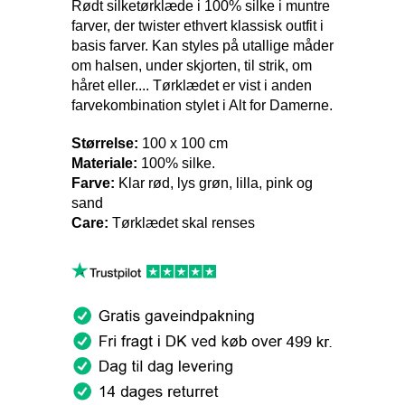
Rødt silketørklæde i 100% silke i muntre
farver, der twister ethvert klassisk outfit i
basis farver. Kan styles på utallige måder
om halsen, under skjorten, til strik, om
håret eller.... Tørklædet er vist i anden
farvekombination stylet i Alt for Damerne.
Størrelse:
100 x 100 cm
Materiale:
100% silke.
Farve:
Klar rød, lys grøn, lilla, pink og
sand
Care:
Tørklædet skal renses